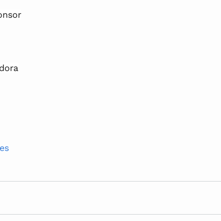
onsor
dora
es