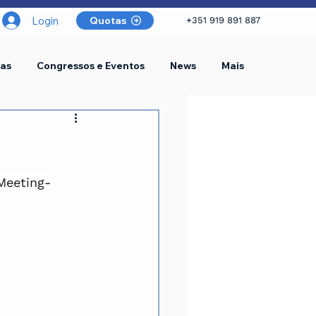
Login
Quotas
+351 919 891 887
as
Congressos e Eventos
News
Mais
Meeting- 