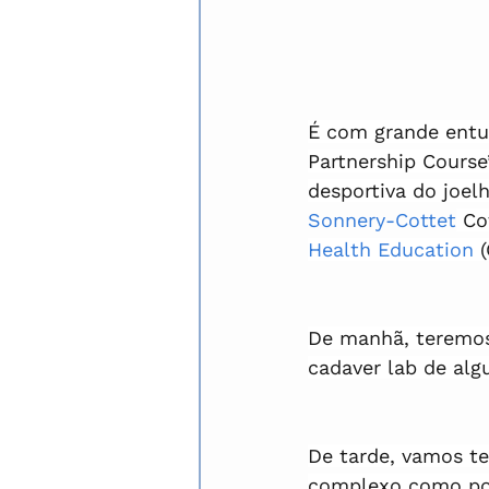
É com grande entu
Partnership Cours
desportiva do joel
Sonnery-Cottet
 Co
Health Education
 
De manhã, teremos
cadaver lab de alg
De tarde, vamos te
complexo como po