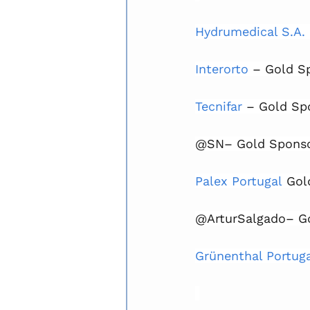
Hydrumedical S.A.
Interorto
 – Gold S
Tecnifar
 – Gold Sp
@SN– Gold Spons
Palex Portugal
 Gol
@ArturSalgado– G
Grünenthal Portug