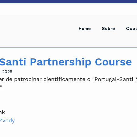
Home
Sobre
Quot
Santi Partnership Course
e 2025
r de patrocinar cientificamente o "Portugal-Santi 
" 
nk
KZvndy