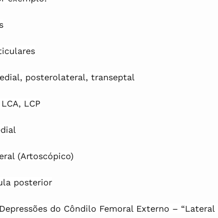
s
ticulares
dial, posterolateral, transeptal
 LCA, LCP
dial
eral (Artoscópico)
ula posterior
Depressões do Côndilo Femoral Externo – “Lateral