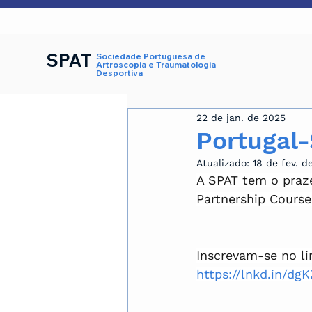
SPAT
Sociedade Portuguesa de
Artroscopia e Traumatologia
Desportiva
22 de jan. de 2025
Portugal-
Atualizado:
18 de fev. d
A SPAT tem o praze
Partnership Course
Inscrevam-se no li
https://lnkd.in/dg