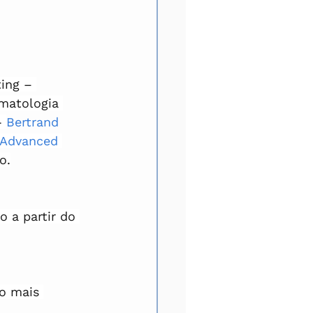
ing – 
matologia 
- 
Bertrand 
 Advanced 
o.
 a partir do 
o mais 