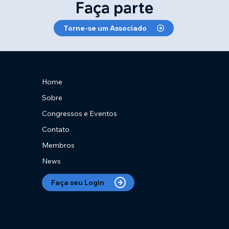
Faça parte
Torne-se um Associado
Serviços
Home
Sobre
Congressos e Eventos
Contato
Membros
News
Faça seu Login