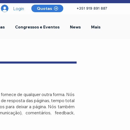
Login
Quotas
+351 919 891 887
as
Congressos e Eventos
News
Mais
fornece de qualquer outra forma. Nós
 de resposta das páginas, tempo total
dos para deixar a página. Nós também
unicação), comentários, feedback,