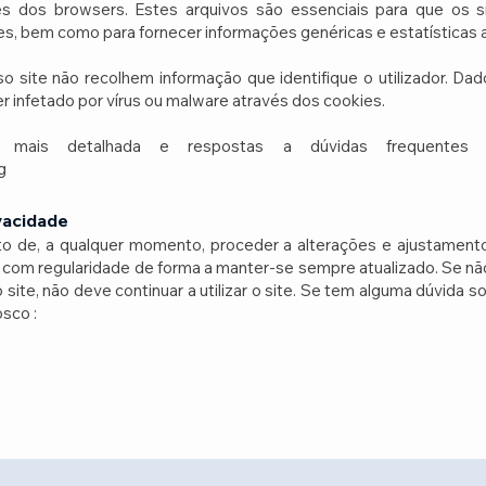
és dos browsers. Estes arquivos são essenciais para que os s
res, bem como para fornecer informações genéricas e estatísticas 
so site não recolhem informação que identifique o utilizador. D
r infetado por vírus ou malware através dos cookies.
o mais detalhada e respostas a dúvidas frequentes
g
ivacidade
to de, a qualquer momento, proceder a alterações e ajustamentos
om regularidade de forma a manter-se sempre atualizado. Se nã
 site, não deve continuar a utilizar o site. Se tem alguma dúvida 
osco :