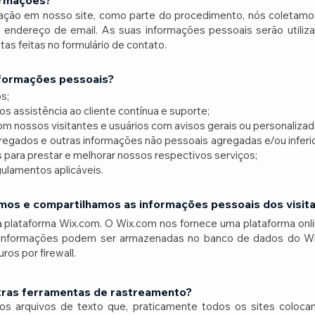
ormações?
ação em nosso site, como parte do procedimento, nós coletamo
endereço de email. As suas informações pessoais serão utiliz
as feitas no formulário de contato.
nformações pessoais?
s;
s assistência ao cliente contínua e suporte;
m nossos visitantes e usuários com avisos gerais ou personalizad
agregados e outras informações não pessoais agregadas e/ou infer
 para prestar e melhorar nossos respectivos serviços;
gulamentos aplicáveis.
os e compartilhamos as informações pessoais dos visita
plataforma Wix.com. O Wix.com nos fornece uma plataforma onli
s informações podem ser armazenadas no banco de dados do W
os por firewall.
ras ferramentas de rastreamento?
 arquivos de texto que, praticamente todos os sites coloca